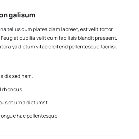
 non galisum
na tellus cum platea diam laoreet, est velit tortor
Feugiat cubilia velit cum facilisis blandit praesent,
ora ya dictum vitae eleifend pellentesque facilisi.
s dis sed nam.
l rhoncus.
us et urna dictumst.
congue hac pellentesque.