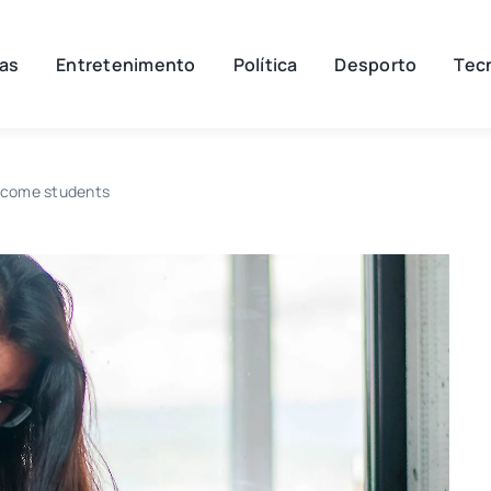
ias
Entretenimento
Política
Desporto
Tec
income students