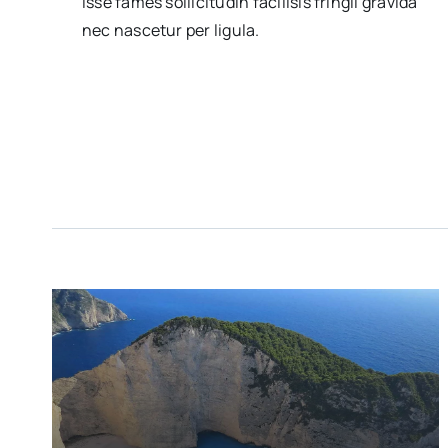
isse fames sollicitudin facilisis fringil gravida
nec nascetur per ligula.