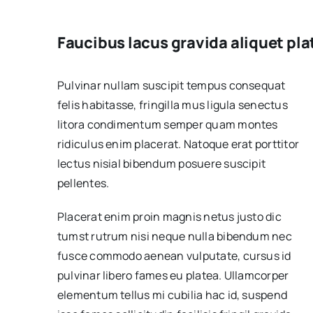
Faucibus lacus gravida aliquet pla
Pulvinar nullam suscipit tempus consequat
felis habitasse, fringilla mus ligula senectus
litora condimentum semper quam montes
ridiculus enim placerat. Natoque erat porttitor
lectus nisial bibendum posuere suscipit
pellentes.
Placerat enim proin magnis netus justo dic
tumst rutrum nisi neque nulla bibendum nec
fusce commodo aenean vulputate, cursus id
pulvinar libero fames eu platea. Ullamcorper
elementum tellus mi cubilia hac id, suspend