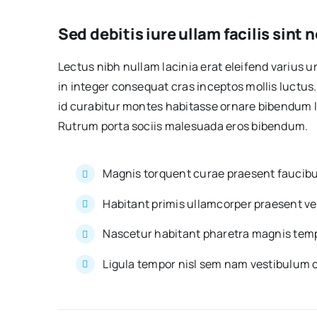
Sed debitis iure ullam facilis sint
Lectus nibh nullam lacinia erat eleifend varius ur
in integer consequat cras inceptos mollis luctus. 
id curabitur montes habitasse ornare bibendum lit
Rutrum porta sociis malesuada eros bibendum.
Magnis torquent curae praesent faucibu
Habitant primis ullamcorper praesent ve
Nascetur habitant pharetra magnis temp
Ligula tempor nisl sem nam vestibulum 