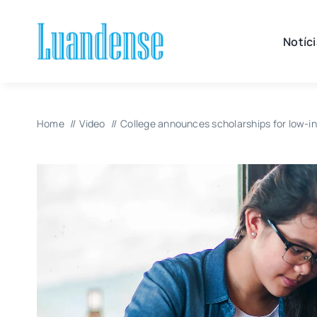
Skip
to
Notíc
content
Home
Video
College announces scholarships for low-