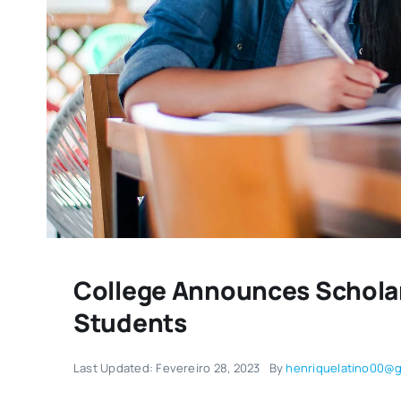
College Announces Schola
Students
Last Updated: Fevereiro 28, 2023
By
henriquelatino00@g