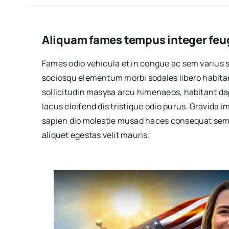
Aliquam fames tempus integer feug
Fames odio vehicula et in congue ac sem varius 
sociosqu elementum morbi sodales libero habitan
sollicitudin masysa arcu himenaeos, habitant dap
lacus eleifend dis tristique odio purus. Gravida
sapien dio molestie musad haces consequat sem 
aliquet egestas velit mauris.