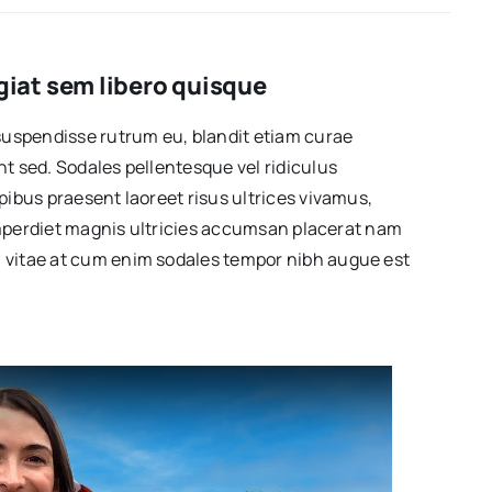
iat sem libero quisque
suspendisse rutrum eu, blandit etiam curae
t sed. Sodales pellentesque vel ridiculus
ibus praesent laoreet risus ultrices vivamus,
 imperdiet magnis ultricies accumsan placerat nam
vitae at cum enim sodales tempor nibh augue est