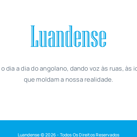
 o dia a dia do angolano, dando voz às ruas, às i
que moldam a nossa realidade.
Luandense © 2026 - Todos Os Direitos Reservados